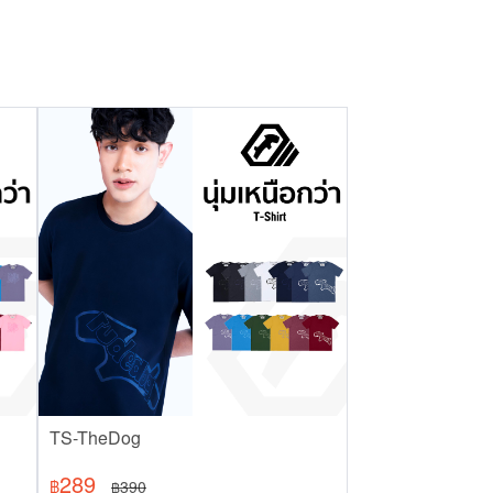
TS-TheDog
289
฿
390
฿