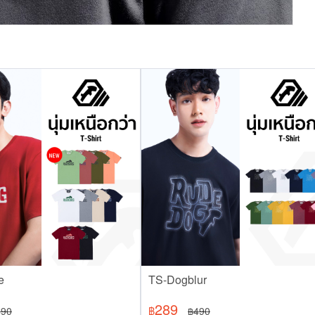
e
TS-Dogblur
289
490
฿
490
฿